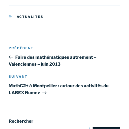
CATÉGORIES
ACTUALITÉS
Navigation
Article
PRÉCÉDENT
de
précédent
Faire des mathématiques autrement –
l’article
Valenciennes – juin 2013
Article
SUIVANT
suivant
MathC2+ à Montpellier : autour des activités du
LABEX Numev
Rechercher