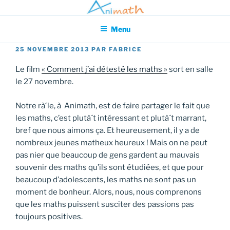
Aller
Association pour l'Animation en Mathématiques
au
Menu
contenu
principal
PUBLIÉ
25 NOVEMBRE 2013
PAR
FABRICE
LE
Le film
« Comment j’ai détesté les maths »
sort en salle
le 27 novembre.
Notre rà´le, à Animath, est de faire partager le fait que
les maths, c’est plutà´t intéressant et plutà´t marrant,
bref que nous aimons ça. Et heureusement, il y a de
nombreux jeunes matheux heureux ! Mais on ne peut
pas nier que beaucoup de gens gardent au mauvais
souvenir des maths qu’ils sont étudiées, et que pour
beaucoup d’adolescents, les maths ne sont pas un
moment de bonheur. Alors, nous, nous comprenons
que les maths puissent susciter des passions pas
toujours positives.