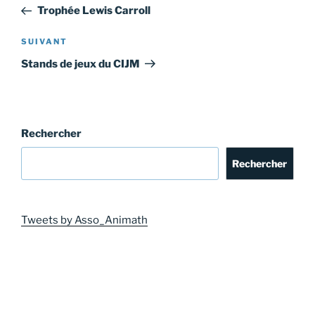
de
précédent
Trophée Lewis Carroll
l’article
Article
SUIVANT
suivant
Stands de jeux du CIJM
Rechercher
Rechercher
Tweets by Asso_Animath