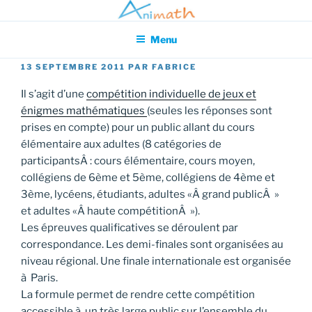
Aller
Association pour l'Animation en Mathématiques
au
Menu
contenu
principal
PUBLIÉ
13 SEPTEMBRE 2011
PAR
FABRICE
LE
Il s’agit d’une
compétition individuelle de jeux et
énigmes mathématiques
(seules les réponses sont
prises en compte) pour un public allant du cours
élémentaire aux adultes (8 catégories de
participantsÂ : cours élémentaire, cours moyen,
collégiens de 6ème et 5ème, collégiens de 4ème et
3ème, lycéens, étudiants, adultes «Â grand publicÂ »
et adultes «Â haute compétitionÂ »).
Les épreuves qualificatives se déroulent par
correspondance. Les demi-finales sont organisées au
niveau régional. Une finale internationale est organisée
à Paris.
La formule permet de rendre cette compétition
accessible à un très large public sur l’ensemble du