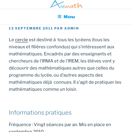
Aller
Association pour l'Animation en Mathématiques
au
Menu
contenu
principal
PUBLIÉ
13 SEPTEMBRE 2011
PAR
ADMIN
LE
Le
cercle
est destiné à tous les lycéens (tous les
niveaux et filières confondus) qui s’intéressent aux
mathématiques. Encadrés par des enseignants et
chercheurs de l’IRMA et de l’IREM, les élèves vont y
découvrir des mathématiques autres que celles du
programme du lycée, ou d’autres aspects des
mathématiques déjà connues. Il s’agit de pratiquer les
mathématiques comme un loisir.
Informations pratiques
Fréquence : Vingt séances par an. Mis en place en
septembre 2010.