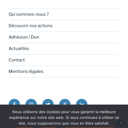
Qui sommes-nous ?
Découvrir nos actions
Adhésion / Don
Actualités
Contact
Mentions légales
Facebook
Instagram
Twitter
Youtube
Linkedin
Nous utilisons des cookies pour vous garantir la meilleure
expérience sur notre site web. Si vous continuez à utiliser ce
Politique de confidentialité
Fièrement propulsé par
site, nous supposerons que vous en êtes satisfait.
WordPress