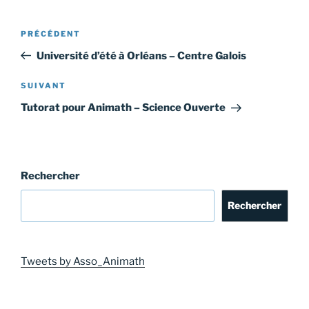
Navigation
Article
PRÉCÉDENT
de
précédent
Université d’été à Orléans – Centre Galois
l’article
Article
SUIVANT
suivant
Tutorat pour Animath – Science Ouverte
Rechercher
Rechercher
Tweets by Asso_Animath