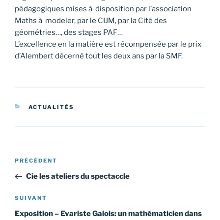
pédagogiques mises à disposition par l’association
Maths à modeler, par le CIJM, par la Cité des
géométries…, des stages PAF…
L’excellence en la matière est récompensée par le prix
d’Alembert décerné tout les deux ans par la SMF.
CATÉGORIES
ACTUALITÉS
Navigation
Article
PRÉCÉDENT
de
précédent
Cie les ateliers du spectaccle
l’article
Article
SUIVANT
suivant
Exposition – Evariste Galois: un mathématicien dans