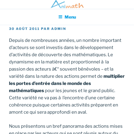
Aller
Association pour l'Animation en Mathématiques
au
Menu
contenu
principal
PUBLIÉ
30 AOÛT 2011
PAR
ADMIN
LE
Depuis de nombreuses années, un nombre important
d’acteurs se sont investis dans le développement
d’activités de découverte des mathématiques. Le
dynamisme en la matière est proportionnel à la
passion des acteurs â€“ souvent bénévoles – et la
variété dans la nature des actions permet de
multiplier
les portes d’entrée dans le monde des
mathématiques
pour les jeunes et le grand public.
Cette variété ne va pas à l’encontre d’une certaine
cohérence puisque certaines activités préparent en
amont ce qui sera approfondi en aval.
Nous présentons un bref panorama des actions mises
en place par les acteurs qui se sont réunis autour du