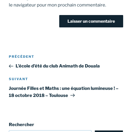
le navigateur pour mon prochain commentaire.
Navigation
Article
PRÉCÉDENT
de
précédent
L’école d’été du club Animath de Douala
l’article
Article
SUIVANT
suivant
Journée Filles et Maths : une équation lumineuse ! –
18 octobre 2018 – Toulouse
Rechercher