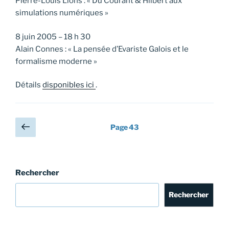
Pierre-Louis Lions : « Du Courant & Hilbert aux
simulations numériques »
8 juin 2005 – 18 h 30
Alain Connes : « La pensée d’Evariste Galois et le
formalisme moderne »
Détails
disponibles ici
.
Pagination
Page
Page
43
précédente
des
publications
Rechercher
Rechercher