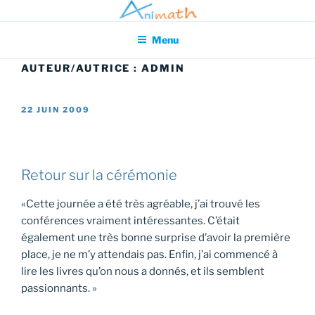
Aller
Association pour l'Animation en Mathématiques
au
Menu
contenu
principal
AUTEUR/AUTRICE :
ADMIN
PUBLIÉ
22 JUIN 2009
LE
Retour sur la cérémonie
«Cette journée a été très agréable, j’ai trouvé les
conférences vraiment intéressantes. C’était
également une très bonne surprise d’avoir la première
place, je ne m’y attendais pas. Enfin, j’ai commencé à
lire les livres qu’on nous a donnés, et ils semblent
passionnants. »