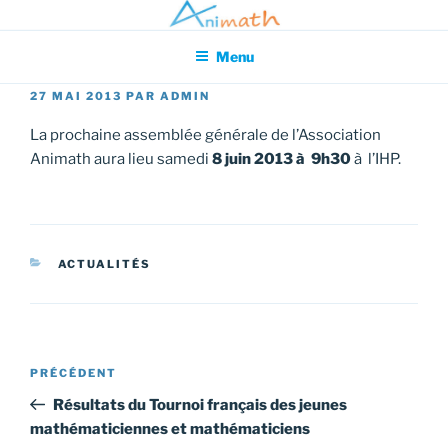
Aller
Association pour l'Animation en Mathématiques
au
Menu
contenu
principal
PUBLIÉ
27 MAI 2013
PAR
ADMIN
LE
La prochaine assemblée générale de l’Association
Animath aura lieu samedi
8 juin 2013 à 9h30
à l’IHP.
CATÉGORIES
ACTUALITÉS
Navigation
Article
PRÉCÉDENT
de
précédent
Résultats du Tournoi français des jeunes
l’article
mathématiciennes et mathématiciens