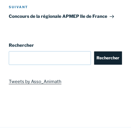
Article
SUIVANT
suivant
Concours de la régionale APMEP Ile de France
Rechercher
Rechercher
Tweets by Asso_Animath