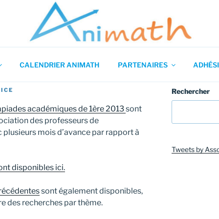
 en Mathématiques
CALENDRIER ANIMATH
PARTENAIRES
ADHÉSI
ICE
Rechercher
ympiades académiques de 1ère 2013
sont
ssociation des professeurs de
plusieurs mois d’avance par rapport à
Tweets by Ass
nt disponibles ici.
précédentes
sont également disponibles,
ire des recherches par thème.