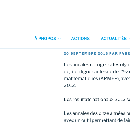
Aller
au
contenu
Association pour l'Animation
principal
À PROPOS
ACTIONS
ACTUALITÉS
PUBLIÉ
20 SEPTEMBRE 2013
PAR
FABR
LE
Les
annales corrigées des ol
déjà en ligne sur le site de l’A
mathématiques (APMEP), avec 
2012.
Les résultats nationaux 2013 so
Les
annales des onze années 
avec un outil permettant de fa