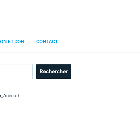
ON ET DON
CONTACT
Rechercher
o_Animath