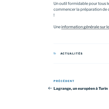
Un outil formidable pour tous l
commencer la préparation de ce
!
Une
information générale sur l
CATÉGORIES
ACTUALITÉS
Navigation
Article
PRÉCÉDENT
de
précédent
Lagrange, un européen à Turin
l’article