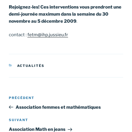
Rejoignez-les! Ces interventions vous prendront une
demi-journée maximum dans la semaine du 30
novembre au 5 décembre 2009
.
contact :
fetm@ihp.jussieu.fr
CATÉGORIES
ACTUALITÉS
Navigation
Article
PRÉCÉDENT
de
précédent
Association femmes et mathématiques
l’article
Article
SUIVANT
suivant
Association Math en jeans