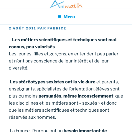
Aller
Association pour l'Animation en Mathématiques
au
Menu
contenu
principal
PUBLIÉ
2 AOÛT 2011
PAR
FABRICE
LE
–
Les métiers scientifiques et techniques sont mal
connus, peu valorisés
.
Les jeunes, filles et garçons, en entendent peu parler
et n’ont pas conscience de leur intérêt et de leur
diversité.
Les stéréotypes sexistes ont la vie dure
et parents,
enseignants, spécialistes de l’orientation, élèves sont
plus ou moins
persuadés, même inconsciemment
, que
les disciplines et les métiers sont « sexués » et donc
que les métiers scientifiques et techniques sont
réservés aux hommes.
La France, l’Europe ont un
besoin important de