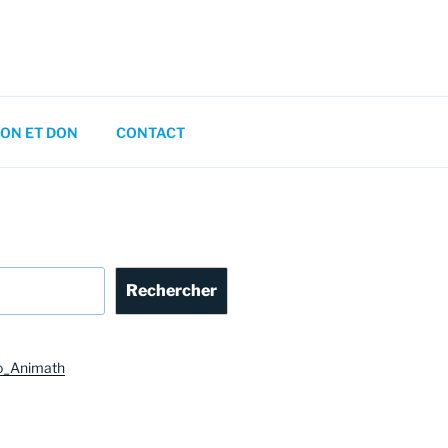
ON ET DON
CONTACT
Rechercher
o_Animath