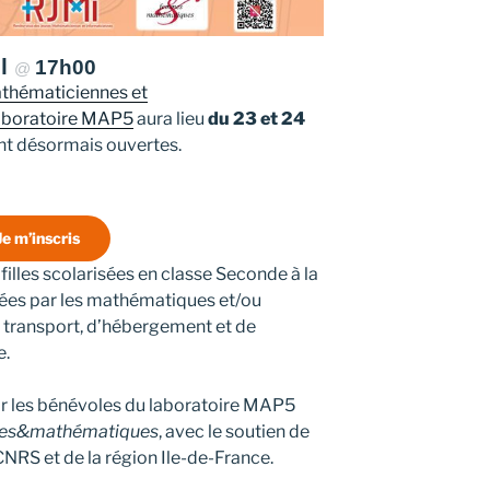
il
17h00
@
thématiciennes et
aboratoire MAP5
aura lieu
du 23 et 24
nt désormais ouvertes.
Je m’inscris
filles scolarisées en classe Seconde à la
sées par les mathématiques et/ou
de transport, d’hébergement et de
e.
r les bénévoles du laboratoire MAP5
es&mathématiques
, avec le soutien de
 CNRS et de la région Ile-de-France.