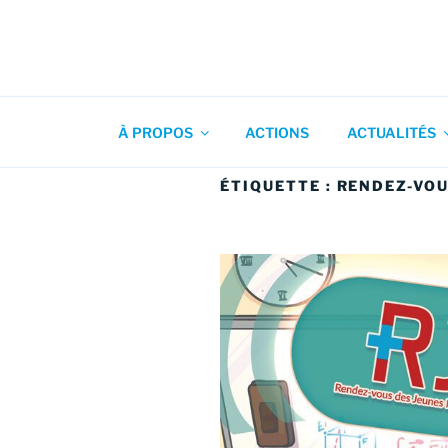
Aller
au
contenu
Association pour l'Animation
principal
À PROPOS
ACTIONS
ACTUALITÉS
ÉTIQUETTE :
RENDEZ-VOU