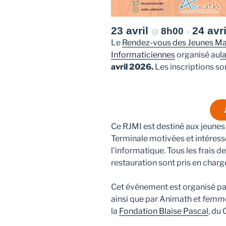
23 avril
24 avr
8h00
@
–
Le
Rendez-vous des Jeunes Ma
Informaticiennes
organisé au
l
avril 2026.
Les inscriptions so
Ce RJMI est destiné aux jeunes 
Terminale motivées et intéres
l’informatique. Tous les frais 
restauration sont pris en charg
Cet événement est organisé pa
ainsi que par Animath et
femm
la
Fondation Blaise Pascal
, du