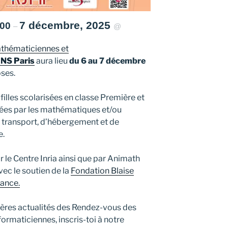
7 décembre, 2025
h00
–
@
thématiciennes et
NS Paris
aura lieu
du 6 au 7 décembre
oses.
filles scolarisées en classe Première et
sées par les mathématiques et/ou
de transport, d’hébergement et de
e.
 le Centre Inria ainsi que par Animath
avec le soutien de la
Fondation Blaise
rance.
ières actualités des Rendez-vous des
ormaticiennes, inscris-toi à notre