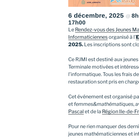
6 décembre, 2025
8
@
17h00
Le
Rendez-vous des Jeunes Ma
Informaticiennes
organisé à l’
E
2025.
Les inscriptions sont cl
Ce RJMI est destiné aux jeunes 
Terminale motivées et intéres
l’informatique. Tous les frais 
restauration sont pris en charg
Cet événement est organisé par
et
femmes&mathématiques
, 
Pascal
et de la
Région Ile-de-F
Pour ne rien manquer des dern
jeunes mathématiciennes et inf