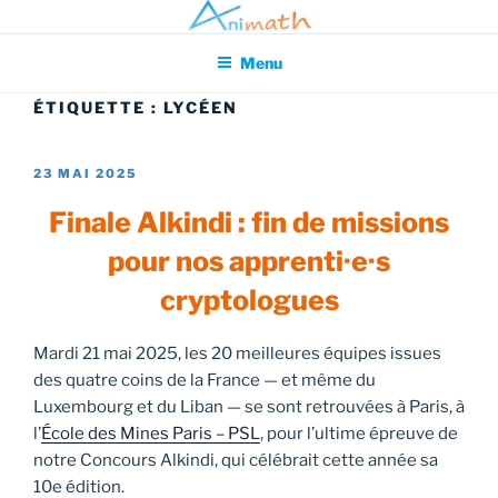
Aller
Association pour l'Animation en Mathématiques
au
Menu
contenu
principal
ÉTIQUETTE :
LYCÉEN
PUBLIÉ
23 MAI 2025
LE
Finale Alkindi : fin de missions
pour nos apprenti·e·s
cryptologues
Mardi 21 mai 2025, les 20 meilleures équipes issues
des quatre coins de la France — et même du
Luxembourg et du Liban — se sont retrouvées à Paris, à
l’
École des Mines Paris – PSL
, pour l’ultime épreuve de
notre Concours Alkindi, qui célébrait cette année sa
10e édition.