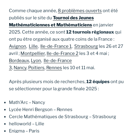
Comme chaque année,
8 problèmes ouverts
ont été
publiés sur le site du
Tournoi des Jeunes
Mathématiciennes et Mathématiciens
en janvier
2025. Cette année, ce sont
12 tournois régionaux
qui
ont pu être organisé aux quatre coins de la France :
Avignon
,
Lille
,
Ile-de-France 1
,
Strasbourg
les 26 et 27
avril ;
Montpellier
,
Ile-de-France 2
les 3 et 4 mai ;
Bordeaux
,
Lyon
,
Ile-de-France
3
,
Nancy
,
Poitiers
,
Rennes
les 10 et 11 mai.
Après plusieurs mois de recherches,
12 équipes
ont pu
se sélectionner pour la grande finale 2025 :
Math’Arc – Nancy
Lycée Henri Bergson – Rennes
Cercle Mathématiques de Strasbourg – Strasbourg
helloworld – Lille
Enigma – Paris