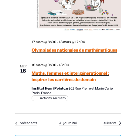
17 mars @ 8h00
-
18 mars @ 17h00
Olympiades nationales de mathématiques
18 mars @ 9h00
-
18h00
MER
18
Maths, femmes et intergénérationnel :
inspirer les carrières de demain
Institut Henri Pointcaré
11 Rue Pierre et Marie Curie,
Paris, France
Actions Animath
Évènements
Évènements
précédents
Aujourd’hui
suivants