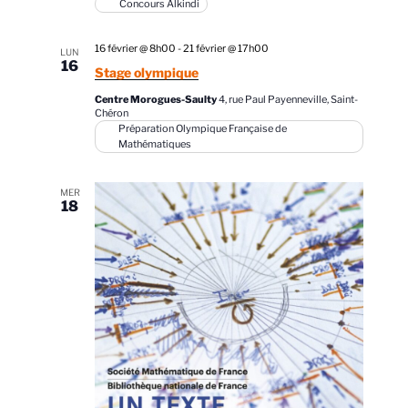
Concours Alkindi
16 février @ 8h00
-
21 février @ 17h00
LUN
16
Stage olympique
Centre Morogues-Saulty
4, rue Paul Payenneville, Saint-
Chéron
Préparation Olympique Française de
Mathématiques
MER
18