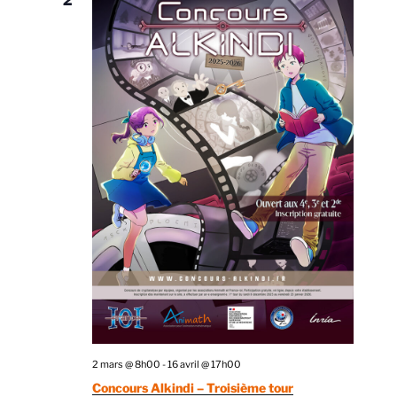
2
2 mars @ 8h00
-
16 avril @ 17h00
Concours Alkindi – Troisième tour