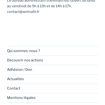
Le bureau administratif d’Animath est ouvert du lundi
v
au vendredi de 9h à 13h et de 14h à 17h.
u
contact@animath.fr
e
s
É
v
è
n
Qui sommes-nous ?
e
Découvrir nos actions
m
e
Adhésion / Don
n
Actualités
t
s
Contact
Mentions légales