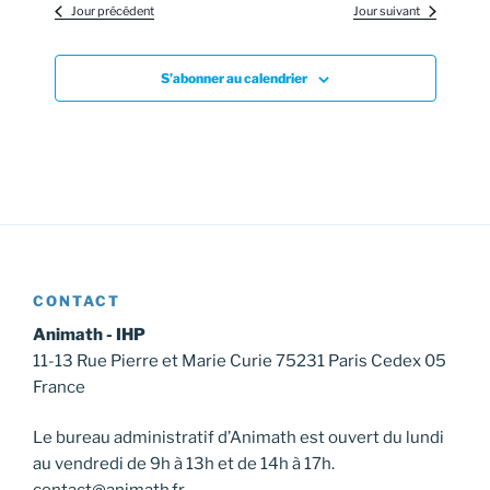
s
Jour précédent
Jour suivant
É
v
S’abonner au calendrier
è
n
e
m
e
n
t
CONTACT
s
Animath - IHP
11-13 Rue Pierre et Marie Curie 75231 Paris Cedex 05
France
Le bureau administratif d’Animath est ouvert du lundi
au vendredi de 9h à 13h et de 14h à 17h.