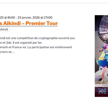
é
e
025 @ 8h00
-
23 janvier, 2026 @ 17h00
c
 Alkindi – Premier Tour
t
lkindi
o
indi est une compétition de cryptographie ouverte aux
n
e et 2de. Il est organisé par les
n
imath et France-ioi. La participation est entièrement
ncours se
…
e
z
u
n
e
d
a
t
e