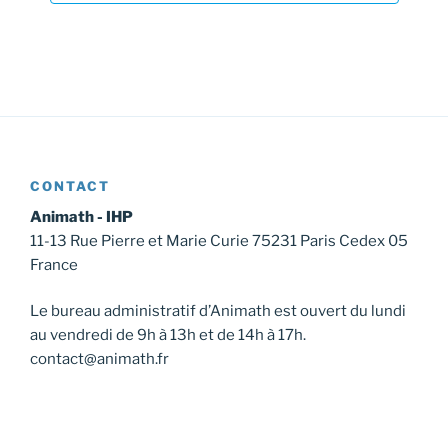
s
É
v
è
n
e
m
CONTACT
e
Animath - IHP
n
11-13 Rue Pierre et Marie Curie 75231 Paris Cedex 05
t
France
s
Le bureau administratif d’Animath est ouvert du lundi
au vendredi de 9h à 13h et de 14h à 17h.
contact@animath.fr