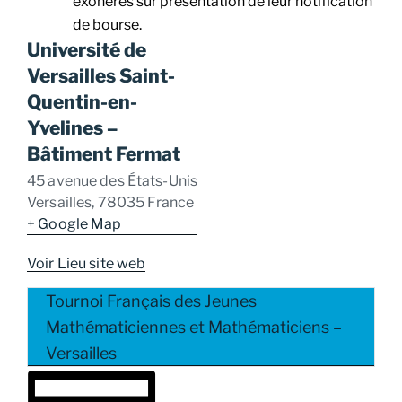
exonérés sur présentation de leur notification
de bourse.
Université de
Versailles Saint-
Quentin-en-
Yvelines –
Bâtiment Fermat
45 avenue des États-Unis
Versailles
,
78035
France
+ Google Map
Voir Lieu site web
Tournoi Français des Jeunes
Mathématiciennes et Mathématiciens –
Versailles