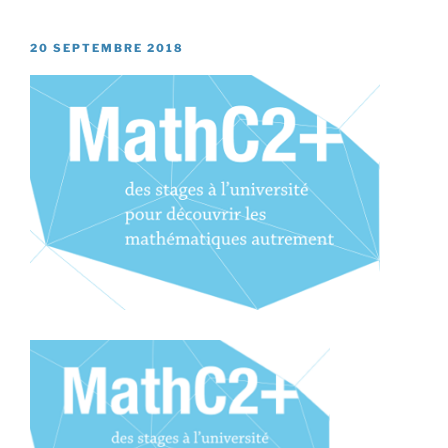
PUBLIÉ
20 SEPTEMBRE 2018
LE