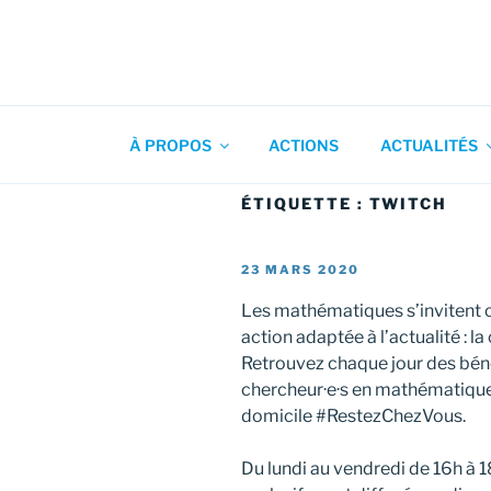
Aller
au
contenu
Association pour l'Animation
principal
À PROPOS
ACTIONS
ACTUALITÉS
ÉTIQUETTE :
TWITCH
PUBLIÉ
23 MARS 2020
LE
Les mathématiques s’invitent c
action adaptée à l’actualité : l
Retrouvez chaque jour des béné
chercheur·e·s en mathématique
domicile #RestezChezVous.
Du lundi au vendredi de 16h à