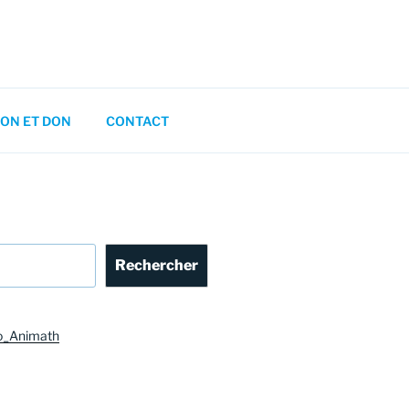
ON ET DON
CONTACT
Rechercher
o_Animath