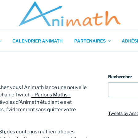
 en Mathématiques
CALENDRIER ANIMATH
PARTENAIRES
ADHÉSI
Rechercher
hez vous ! Animath lance une nouvelle
a chaîne Twitch
« Parlons Maths »
.
voles d’Animath étudiant·e·s et
s, évidemment sans quitter votre
Tweets by Ass
 18h, des contenus mathématiques