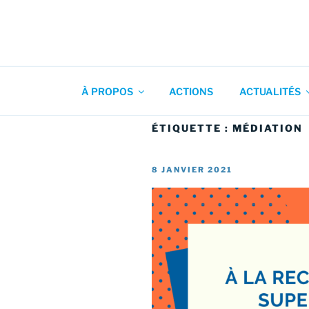
Aller
au
contenu
Association pour l'Animation
principal
À PROPOS
ACTIONS
ACTUALITÉS
ÉTIQUETTE :
MÉDIATION
PUBLIÉ
8 JANVIER 2021
LE