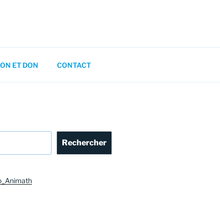
ON ET DON
CONTACT
Rechercher
o_Animath