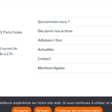
Qui sommes-nous ?
Découvrir nos actions
31 Paris Cedex
Adhésion / Don
t ouvert du
Actualités
4h à 17h.
Contact
Mentions légales
eilleure expérience sur notre site web. Si vous continuez à utiliser ce
be
Linkedin
Politique de confidentialité
Fièrement propul
Accepter
Refuser
Politique de confidentialité