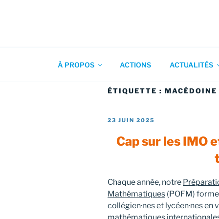
Aller
au
contenu
Association pour l'Animation
principal
À PROPOS
ACTIONS
ACTUALITÉS
ÉTIQUETTE :
MACÉDOINE
PUBLIÉ
23 JUIN 2025
LE
Cap sur les IMO 
Chaque année, notre
Préparati
Mathématiques
(POFM) forme 
collégien·nes et lycéen·nes en
mathématiques internationales