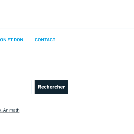
ON ET DON
CONTACT
Rechercher
o_Animath