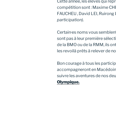
Cette année, les élèves qui rep
compétition sont : Maxime C
FAUCHEU , David LEI, Ruirong
participation).
Certain·es noms vous semblent 
sont pas à leur première sélect
de la BMO ou de la RMM, ils ont
les revoilà prêts à relever de n
Bon courage à tous les participa
accompagneront en Macédoine d
suivre les aventures de nos deux
Olympique.