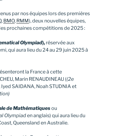
btenus par nos équipes lors des premières
O
,
BMO
,
RMM
), deux nouvelles équipes,
s des prochaines compétitions de 2025 :
ematical Olympiad
),
réservée aux
mi, qui aura lieu du 24 au 29 juin 2025 à
résenteront la France à cette
AUCHEU, Marin RENAUDINEAU (
(2e
Y, Iyed SAIDANA, Noah STUDNIA et
tion)
ale de Mathématiques
ou
al Olympiad
en anglais) qui aura lieu du
 Coast, Queensland en Australie.