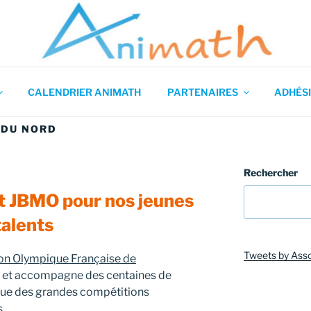
 en Mathématiques
CALENDRIER ANIMATH
PARTENAIRES
ADHÉSI
 DU NORD
Rechercher
et JBMO pour nos jeunes
talents
Tweets by Ass
on Olympique Française de
et accompagne des centaines de
 vue des grandes compétitions
.