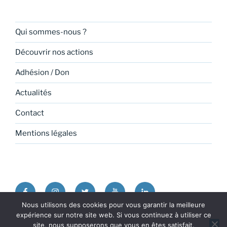
Qui sommes-nous ?
Découvrir nos actions
Adhésion / Don
Actualités
Contact
Mentions légales
Facebook
Instagram
Twitter
Youtube
Linkedin
Nous utilisons des cookies pour vous garantir la meilleure
expérience sur notre site web. Si vous continuez à utiliser ce
Politique de confidentialité
Fièrement propulsé par
site, nous supposerons que vous en êtes satisfait.