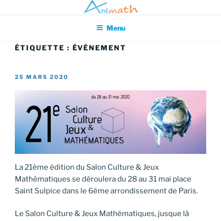
Aller
Association pour l'Animation en Mathématiques
au
Menu
contenu
principal
ÉTIQUETTE :
ÉVÉNEMENT
PUBLIÉ
25 MARS 2020
LE
La 21ème édition du Salon Culture & Jeux
Mathématiques se déroulera du 28 au 31 mai place
Saint Sulpice dans le 6ème arrondissement de Paris.
Le Salon Culture & Jeux Mathématiques, jusque là