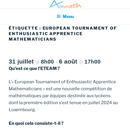
Aller
Association pour l'Animation en Mathématiques
au
Menu
contenu
principal
ÉTIQUETTE :
EUROPEAN TOURNAMENT OF
ENTHUSIASTIC APPRENTICE
MATHEMATICIANS
31 juillet
6 août
8h00
17h00
@
–
@
Qu’est ce que l’ETEAM ?
L’« European Tournament of Enthusiastic Apprentice
Mathematicians » est une nouvelle compétition de
mathématiques par équipes destinée aux lycéens,
dont la première édition s’est tenue en juillet 2024 au
Luxembourg.
En quoi cela consiste-t-il ?