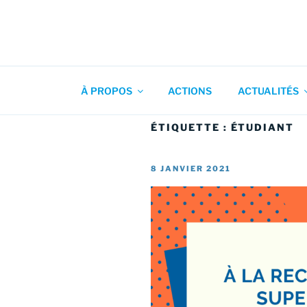
Aller
au
contenu
Association pour l'Animation
principal
À PROPOS
ACTIONS
ACTUALITÉS
ÉTIQUETTE :
ÉTUDIANT
PUBLIÉ
8 JANVIER 2021
LE