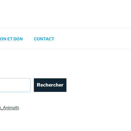
ON ET DON
CONTACT
Rechercher
o_Animath