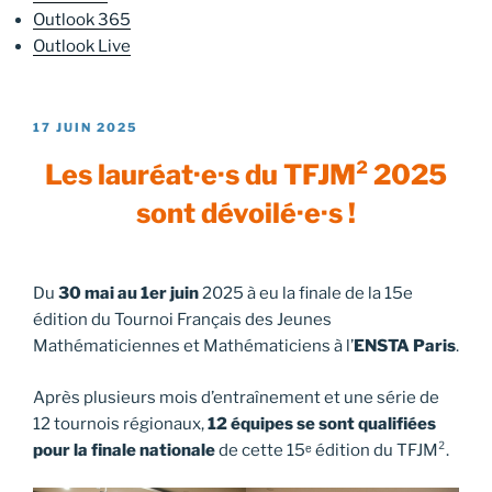
Outlook 365
Outlook Live
PUBLIÉ
17 JUIN 2025
LE
Les lauréat·e·s du TFJM
²
2025
sont dévoilé·e·s !
Du
30 mai au 1er juin
2025 à eu la finale de la 15e
édition du Tournoi Français des Jeunes
Mathématiciennes et Mathématiciens à l’
ENSTA Paris
.
Après plusieurs mois d’entraînement et une série de
12 tournois régionaux,
12 équipes se sont qualifiées
pour la finale nationale
de cette 15ᵉ édition du TFJM².