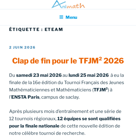
Aller
Association pour l'Animation en Mathématiques
au
Menu
contenu
principal
ÉTIQUETTE :
ETEAM
PUBLIÉ
2 JUIN 2026
LE
Clap de fin pour le TFJM² 2026
Du
samedi 23 mai 2026
au
lundi 25 mai 2026
à eu la
finale de la 16e édition du Tournoi Français des Jeunes
Mathématiciennes et Mathématiciens (
TFJM²
) à
l’
ENSTA Paris
, campus de saclay.
Après plusieurs mois d’entraînement et une série de
12 tournois régionaux,
12 équipes se sont qualifiées
pour la finale nationale
de cette nouvelle édition de
notre célèbre tournoi de recherche.