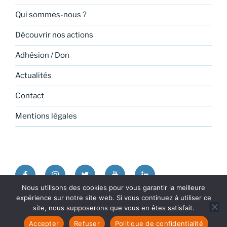
Qui sommes-nous ?
Découvrir nos actions
Adhésion / Don
Actualités
Contact
Mentions légales
Facebook
Instagram
Twitter
Youtube
Linkedin
Nous utilisons des cookies pour vous garantir la meilleure
expérience sur notre site web. Si vous continuez à utiliser ce
Politique de confidentialité
Fièrement propulsé par
site, nous supposerons que vous en êtes satisfait.
WordPress
Accepter
Refuser
Politique de confidentialité