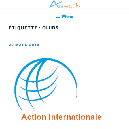
Aller
Association pour l'Animation en Mathématiques
au
Menu
contenu
principal
ÉTIQUETTE :
CLUBS
PUBLIÉ
20 MARS 2019
LE