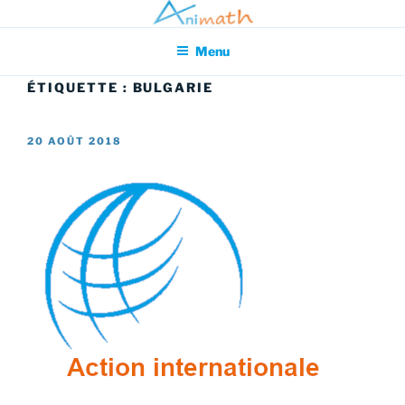
Aller
Association pour l'Animation en Mathématiques
au
Menu
contenu
principal
ÉTIQUETTE :
BULGARIE
PUBLIÉ
20 AOÛT 2018
LE