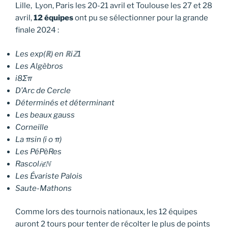
Lille, Lyon, Paris les 20-21 avril et Toulouse les 27 et 28
avril,
12 équipes
ont pu se sélectionner pour la grande
finale 2024 :
Les exp(ℝ) en ℝiℤ1
Les Algèbros
i8Σπ
D’Arc de Cercle
Déterminés et déterminant
Les beaux gauss
Corneille
La πsin (i o π)
Les PéPèRes
Rascol𝑖∉ℕ
Les Évariste Palois
Saute-Mathons
Comme lors des tournois nationaux, les 12 équipes
auront 2 tours pour tenter de récolter le plus de points