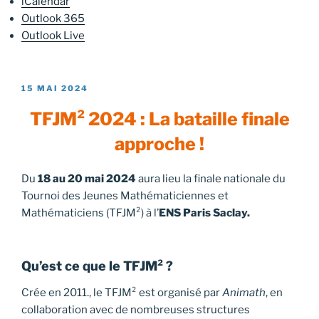
iCalendar
Outlook 365
Outlook Live
PUBLIÉ
15 MAI 2024
LE
TFJM² 2024 : La bataille finale
approche !
Du
18 au 20 mai 2024
aura lieu la finale nationale du
Tournoi des Jeunes Mathématiciennes et
Mathématiciens (TFJM²) à l’
ENS Paris Saclay.
Qu’est ce que le TFJM² ?
Crée en 2011., le TFJM² est organisé par
Animath
, en
collaboration avec de nombreuses structures