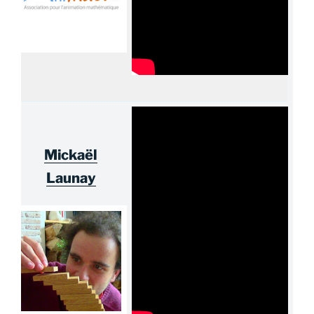
Mickaël
Launay