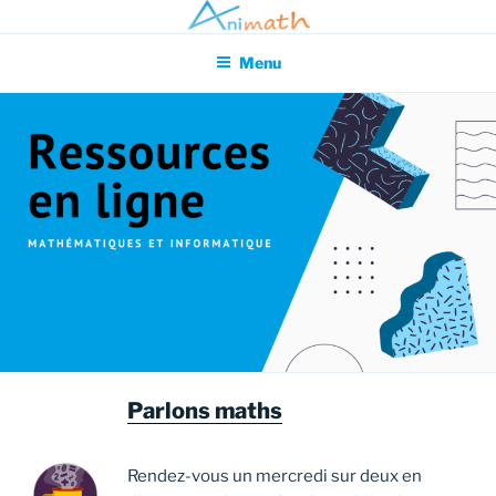
Aller
Association pour l'Animation en Mathématiques
au
Menu
contenu
principal
Parlons maths
Rendez-vous un mercredi sur deux en