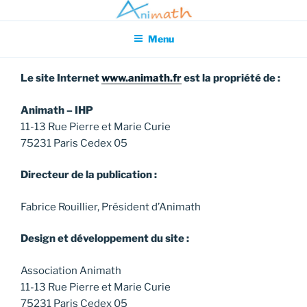
Aller
Association pour l'Animation en Mathématiques
au
Menu
contenu
principal
Le site Internet
www.animath.fr
est la propriété de :
Animath – IHP
11-13 Rue Pierre et Marie Curie
75231 Paris Cedex 05
Directeur de la publication :
Fabrice Rouillier, Président d’Animath
Design et développement du site :
Association Animath
11-13 Rue Pierre et Marie Curie
75231 Paris Cedex 05