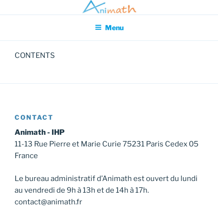
Aller
Association pour l'Animation en Mathématiques
au
Menu
contenu
principal
CONTENTS
CONTACT
Animath - IHP
11-13 Rue Pierre et Marie Curie 75231 Paris Cedex 05
France
Le bureau administratif d’Animath est ouvert du lundi
au vendredi de 9h à 13h et de 14h à 17h.
contact@animath.fr