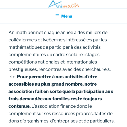
Aller
Association pour l'Animation en Mathématiques
au
Menu
contenu
principal
Animath permet chaque année à des milliers de
collégien·ne·s et lycéen·ne·s intéressé·e·s par les
mathématiques de participer à des activités
complémentaires du cadre scolaire : stages,
compétitions nationales et internationales
prestigieuses, rencontres avec des chercheur·e·s,
etc.
Pour permettre à nos activités d’être
accessibles au plus grand nombre, notre
association fait en sorte que la participation aux
frais demandée aux familles reste toujours
contenue.
L’association finance donc le
complément sur ses ressources propres, faites de
dons d’organismes, d’entreprises et de particuliers.