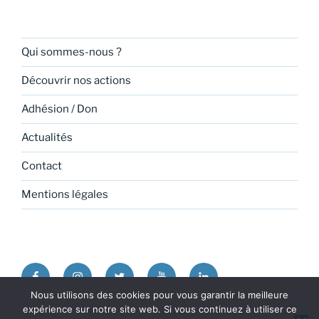
Qui sommes-nous ?
Découvrir nos actions
Adhésion / Don
Actualités
Contact
Mentions légales
Facebook
Instagram
Twitter
Youtube
Linkedin
Nous utilisons des cookies pour vous garantir la meilleure
expérience sur notre site web. Si vous continuez à utiliser ce
Politique de confidentialité
Fièrement propulsé par