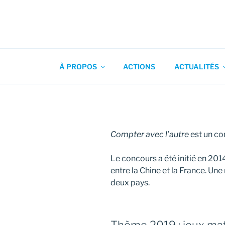
Aller
au
contenu
Association pour l'Animation
principal
À PROPOS
ACTIONS
ACTUALITÉS
Compter avec l’autre
est un co
Le concours a été initié en 20
entre la Chine et la France. Une
deux pays.