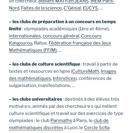
un chercheur,
ateliers MATh.en.JEANS
,
IREM Paris-
Nord
,
Faites de la science
,
C’Génial
,
EUCYS
, …
– les clubs de préparation à un concours en temps
limité
: olympiades académiques (1ère et 4ème),
internationales
,
concours général
,
Concours
Kangourou
, Rallye,
Fédération française des Jeux
Mathématiques (FFJM)
, …
– les clubs de culture scientifique
: travail à partir de
textes et ressources en ligne (
CultureMath
,
Images
des mathématiques
,
Interstices
), conférences de
vulgarisation, manifestations, …
– les clubs universitaires
: destinés à des élèves très
motivé·e·s, animés par des chercheur·e·s qui mêlent
culture scientifique et travail sur des exercices de type
olympiades : le club
Parimaths
à Paris, le
club de
mathématiques discrètes
à Lyon, le
Cercle Sofia