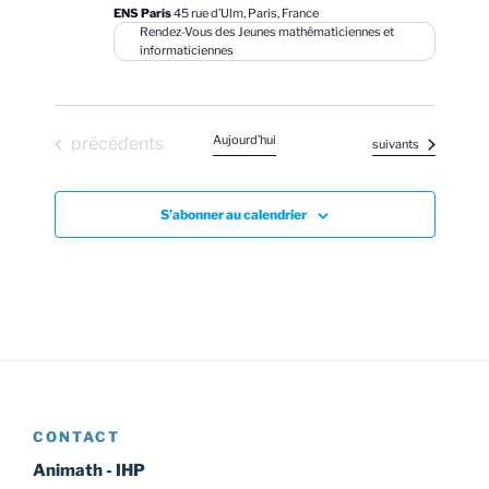
ENS Paris
45 rue d’Ulm, Paris, France
Rendez-Vous des Jeunes mathématiciennes et
informaticiennes
Évènements
Aujourd’hui
précédents
Évènements
suivants
S’abonner au calendrier
CONTACT
Animath - IHP