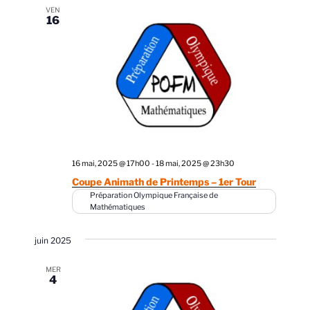
s
VEN
16
É
v
è
n
e
m
e
n
16 mai, 2025 @ 17h00
-
18 mai, 2025 @ 23h30
t
Coupe Animath de Printemps – 1er Tour
Préparation Olympique Française de
s
Mathématiques
juin 2025
MER
4