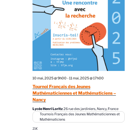
e
t
z
v
n
u
u
a
n
e
v
e
s
d
i
É
a
g
v
t
a
è
e
n
t
.
e
i
10 mai, 2025 @ 9h00
-
11 mai, 2025 @ 17h00
m
o
Tournoi Français des Jeunes
e
n
Mathématiciennes et Mathématiciens –
n
d
Nancy
t
e
Lycée Henri Loritz
26 rue des jardiniers, Nancy, France
Tournois Français des Jeunes Mathématiciennes et
v
Mathématiciens
u
21€
e