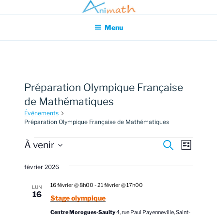
Aller
Association pour l'Animation en Mathématiques
au
Menu
contenu
principal
Préparation Olympique Française
de Mathématiques
Évènements
Préparation Olympique Française de Mathématiques
Évènements
R
N
À venir
R
L
e
a
e
i
S
c
s
v
février 2026
h
é
c
t
e
i
l
e
h
r
16 février @ 8h00
-
21 février @ 17h00
LUN
g
e
c
16
e
Stage olympique
h
a
c
e
r
Centre Morogues-Saulty
4, rue Paul Payenneville, Saint-
t
t