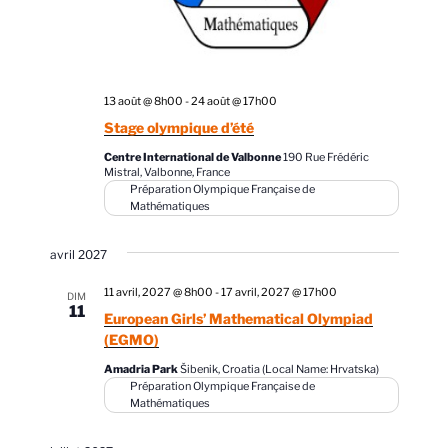
t
e
v
u
e
13 août @ 8h00
-
24 août @ 17h00
s
Stage olympique d’été
É
Centre International de Valbonne
190 Rue Frédéric
Mistral, Valbonne, France
v
Préparation Olympique Française de
Mathématiques
è
n
avril 2027
e
11 avril, 2027 @ 8h00
-
17 avril, 2027 @ 17h00
m
DIM
11
European Girls’ Mathematical Olympiad
e
(EGMO)
n
Amadria Park
Šibenik, Croatia (Local Name: Hrvatska)
t
Préparation Olympique Française de
Mathématiques
s