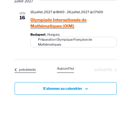
juillet 2027
16 juillet, 2027 @ 8h00
-
26 juillet, 2027 @ 17h00
VEN
16
Olympiade Internationale de
Mathématiques (OIM)
Budapest
, Hungary
Préparation Olympique Française de
Mathématiques
Aujourd’hui
Évènements
suivants
Évènements
précédents
S’abonner au calendrier