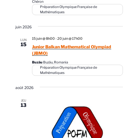
Chéron
c
i
i
Préparation Olympique Française de
Mathématiques
h
o
o
n
e
n
juin 2026
n
d
e
e
e
15 juin @ 8h00
-
20 juin @ 17h00
t
LUN
z
15
v
Junior Balkan Mathematical Olympiad
n
u
u
(JBMO)
a
n
e
Buzău
Buzău, Romania
v
e
Préparation Olympique Française de
s
d
Mathématiques
i
É
a
g
v
t
août 2026
a
è
e
n
t
JEU
.
13
e
i
m
o
e
n
n
d