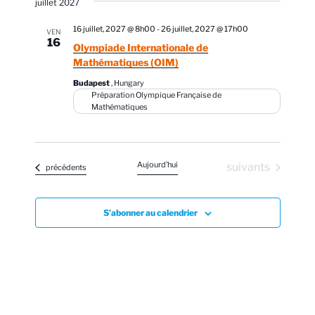
juillet 2027
16 juillet, 2027 @ 8h00
-
26 juillet, 2027 @ 17h00
VEN
16
Olympiade Internationale de
Mathématiques (OIM)
Budapest
, Hungary
Préparation Olympique Française de
Mathématiques
Aujourd’hui
Évènements
suivants
Évènements
précédents
S’abonner au calendrier