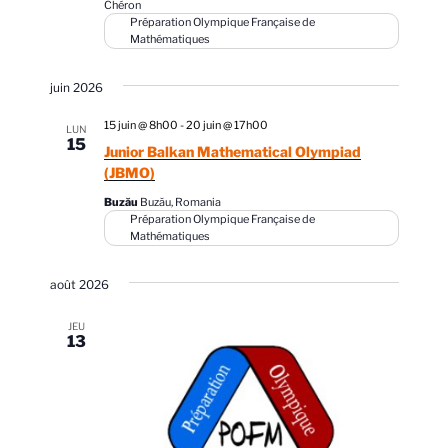
Chéron
c
i
i
Préparation Olympique Française de
Mathématiques
h
o
o
n
e
n
juin 2026
n
d
e
e
e
15 juin @ 8h00
-
20 juin @ 17h00
t
LUN
z
15
v
Junior Balkan Mathematical Olympiad
n
u
u
(JBMO)
a
n
e
Buzău
Buzău, Romania
v
e
Préparation Olympique Française de
s
d
Mathématiques
i
É
a
g
v
t
août 2026
a
è
e
n
t
JEU
.
13
e
i
m
o
e
n
n
d