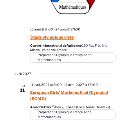
t
e
v
u
e
13 août @ 8h00
-
24 août @ 17h00
s
Stage olympique d’été
É
Centre International de Valbonne
190 Rue Frédéric
Mistral, Valbonne, France
v
Préparation Olympique Française de
Mathématiques
è
n
avril 2027
e
11 avril, 2027 @ 8h00
-
17 avril, 2027 @ 17h00
m
DIM
11
European Girls’ Mathematical Olympiad
e
(EGMO)
n
Amadria Park
Šibenik, Croatia (Local Name: Hrvatska)
t
Préparation Olympique Française de
Mathématiques
s