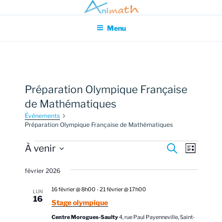
Aller
Association pour l'Animation en Mathématiques
au
Menu
contenu
principal
Préparation Olympique Française
de Mathématiques
Évènements
Préparation Olympique Française de Mathématiques
Évènements
R
N
À venir
R
L
e
a
e
i
S
c
s
v
février 2026
h
é
c
t
e
i
l
e
h
r
16 février @ 8h00
-
21 février @ 17h00
LUN
g
e
c
16
e
Stage olympique
h
a
c
e
r
Centre Morogues-Saulty
4, rue Paul Payenneville, Saint-
t
t