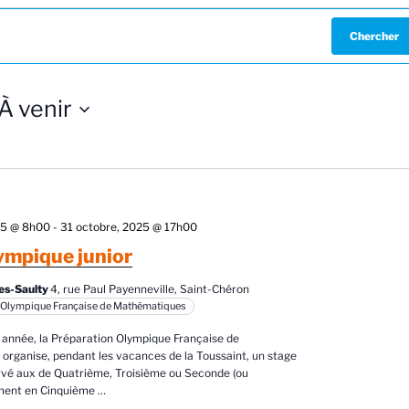
Chercher
À venir
S
é
e
c
25 @ 8h00
-
31 octobre, 2025 @ 17h00
t
ympique junior
o
es-Saulty
4, rue Paul Payenneville, Saint-Chéron
 Olympique Française de Mathématiques
n
n
nnée, la Préparation Olympique Française de
e
rganise, pendant les vacances de la Toussaint, un stage
rvé aux de Quatrième, Troisième ou Seconde (ou
z
ment en Cinquième
…
u