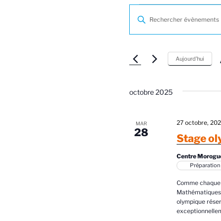
Évènements
R
S
e
a
i
c
s
Aujourd’hui
h
i
r
e
m
octobre 2025
l
r
o
t
c
-
27 octobre, 20
MAR
28
h
c
Stage ol
i
l
e
Centre Morogu
é
Préparation
e
.
R
Comme chaque a
t
Mathématiques o
e
olympique rése
n
c
exceptionnelle
h