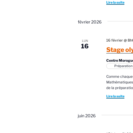
a
Lire la suite
e
v
r
c
février 2026
i
h
g
e
r
16 février @ 8
LUN
a
16
.
É
Stage o
t
v
Centre Morogu
è
i
Préparation
n
o
e
Comme chaque a
Mathématiques o
m
n
de la préparatio
e
Lire la suite
d
n
t
e
s
juin 2026
v
p
a
u