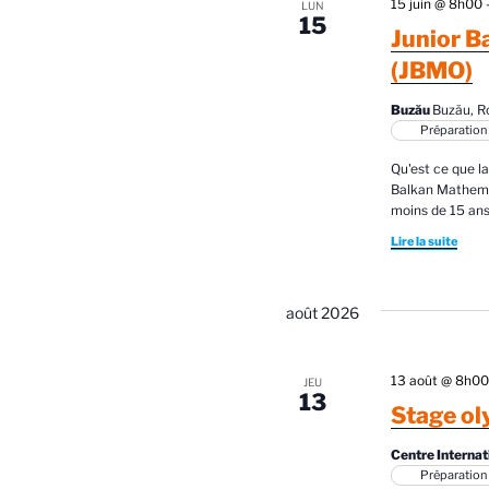
r
15 juin @ 8h00
LUN
15
e
m
Junior B
o
s
(JBMO)
t
É
-
Buzău
Buzău, 
c
Préparation
v
l
Qu'est ce que l
è
é
Balkan Mathema
.
moins de 15 ans
n
Lire la suite
e
m
août 2026
e
n
13 août @ 8h0
JEU
13
Stage ol
t
Centre Internat
s
Préparation