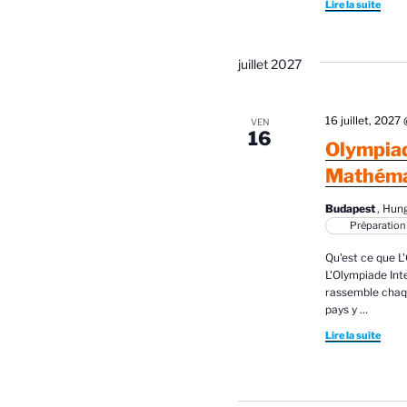
Lire la suite
juillet 2027
16 juillet, 202
VEN
16
Olympiad
Mathéma
Budapest
, Hun
Préparation
Qu'est ce que L
L'Olympiade Int
rassemble chaqu
pays y
…
Lire la suite