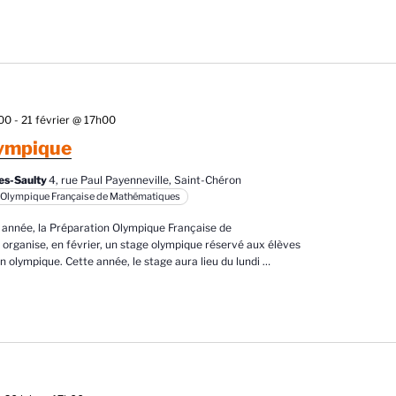
n
e
d
a
t
e
h00
-
21 février @ 17h00
lympique
es-Saulty
4, rue Paul Payenneville, Saint-Chéron
 Olympique Française de Mathématiques
nnée, la Préparation Olympique Française de
rganise, en février, un stage olympique réservé aux élèves
n olympique. Cette année, le stage aura lieu du lundi
…