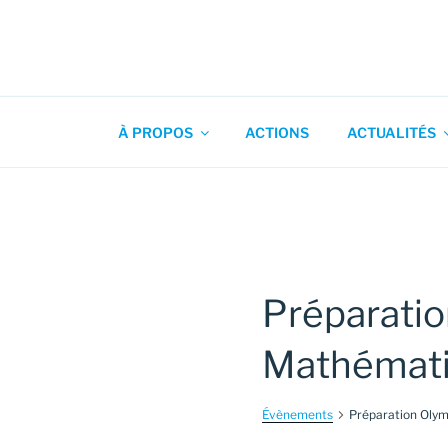
Aller
au
contenu
Association pour l'Animation
principal
À PROPOS
ACTIONS
ACTUALITÉS
Préparatio
Mathémat
Évènements
Préparation Oly